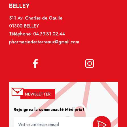
BELLEY
511 Av. Charles de Gaulle
01300 BELLEY
Téléphone:
04.79.81.02.44
pharmaciedesterreaux@gmail.com
NEWSLETTER
Rejoignez la communauté Médiprix !