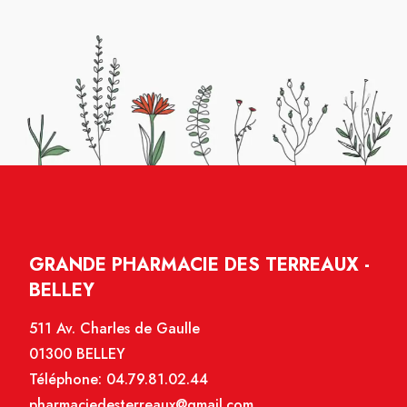
GRANDE PHARMACIE DES TERREAUX -
BELLEY
511 Av. Charles de Gaulle
01300 BELLEY
Téléphone:
04.79.81.02.44
pharmaciedesterreaux@gmail.com