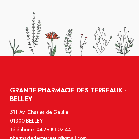
GRANDE PHARMACIE DES TERREAUX -
BELLEY
511 Av. Charles de Gaulle
01300 BELLEY
Téléphone:
04.79.81.02.44
pharmaciedesterreaux@gmail.com