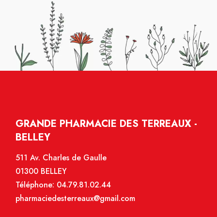
GRANDE PHARMACIE DES TERREAUX -
BELLEY
511 Av. Charles de Gaulle
01300 BELLEY
Téléphone:
04.79.81.02.44
pharmaciedesterreaux@gmail.com