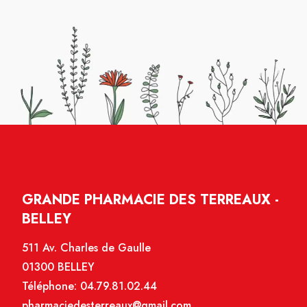
GRANDE PHARMACIE DES TERREAUX -
BELLEY
511 Av. Charles de Gaulle
01300 BELLEY
Téléphone:
04.79.81.02.44
pharmaciedesterreaux@gmail.com