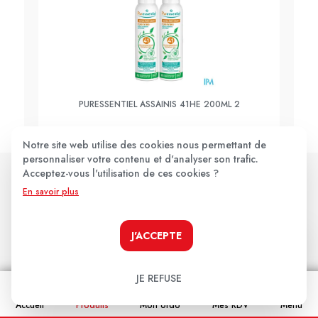
PURESSENTIEL ASSAINIS 41HE 200ML 2
Notre site web utilise des cookies nous permettant de
personnaliser votre contenu et d'analyser son trafic.
Acceptez-vous l'utilisation de ces cookies ?
En savoir plus
Les avis clients
.
J'ACCEPTE
Aucun avis pour le moment.
JE REFUSE
Soyez le premier à donner votre avis !
Accueil
Produits
Mon ordo
Mes RDV
Menu