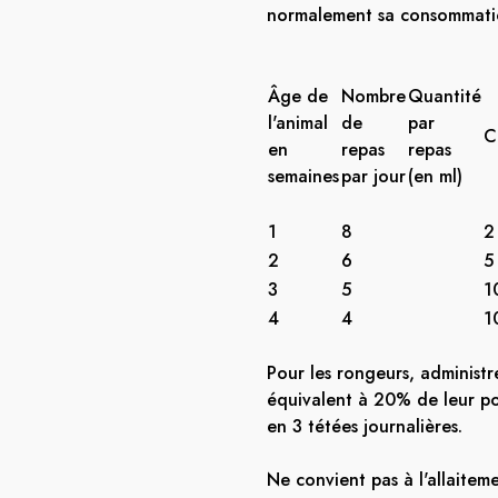
normalement sa consommatio
Âge de
Nombre
Quantité
l'animal
de
par
C
en
repas
repas
semaines
par jour
(en ml)
1
8
2
2
6
5
3
5
1
4
4
1
Pour les rongeurs, administr
équivalent à 20% de leur po
en 3 tétées journalières.
Ne convient pas à l'allaitem