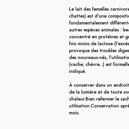
Le lait des femelles carnivor
chattes) est d'une composit
fondamentalement différente
autres espèces animales : b
concentré en protéines et gra
fois moins de lactose (l'excè
provoque des troubles digest
des nouveaux-nés, l'utilisatio
(vache, chèvre...) est formel
indiqué.
À conserver dans un endroit f
de la lumière et de toute s
chaleur.Bien refermer le sa
utilisation.Conservation apr
mois.