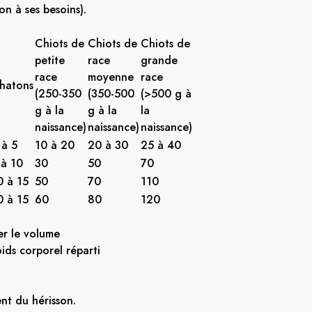
n à ses besoins).
Chiots de
Chiots de
Chiots de
petite
race
grande
race
moyenne
race
hatons
(250-350
(350-500
(>500 g à
g à la
g à la
la
naissance)
naissance)
naissance)
 à 5
10 à 20
20 à 30
25 à 40
 à 10
30
50
70
0 à 15
50
70
110
0 à 15
60
80
120
er le volume
ids corporel réparti
ent du hérisson.