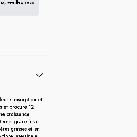
x, veuillez vous
leure absorption et
s et procure 12
une croissance
ternel grâce à sa
ères grasses et en
a flore intestinale