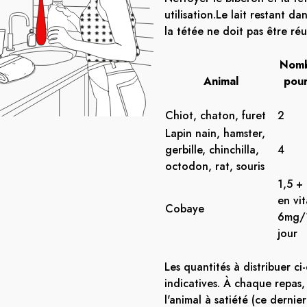
utilisation.Le lait restant da
la tétée ne doit pas être réut
Nomb
Animal
pour
Chiot, chaton, furet
2
Lapin nain, hamster,
gerbille, chinchilla,
4
octodon, rat, souris
1,5 +
en vi
Cobaye
6mg/1
jour
Les quantités à distribuer ci
indicatives. À chaque repas, 
l'animal à satiété (ce dernie