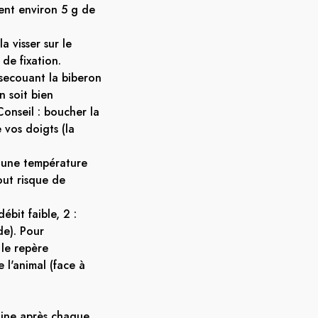
ent environ 5 g de
a visser sur le
de fixation.
secouant la biberon
n soit bien
onseil : boucher la
e vos doigts (la
'à une température
out risque de
débit faible, 2 :
de). Pour
 le repère
 l'animal (face à
tine après chaque