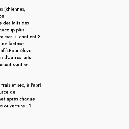
es (chiennes,
ion
 des laits des
eaucoup plus
isses, il contient 3
s de lactose
ifs).Pour élever
n d'autres laits
lement contre-
rais et sec, à l'abri
ource de
chet après chaque
ès ouverture : 1