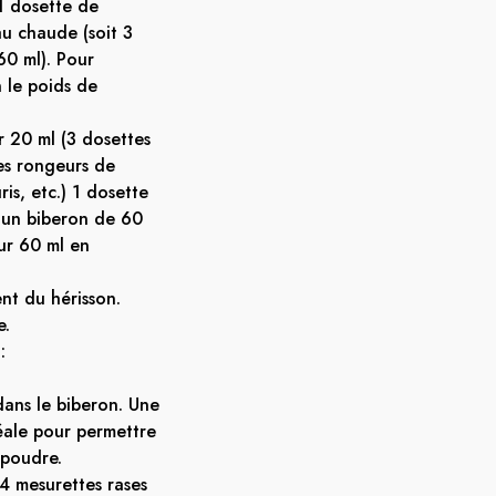
1 dosette de
u chaude (soit 3
60 ml). Pour
n le poids de
r 20 ml (3 dosettes
les rongeurs de
ris, etc.) 1 dosette
 un biberon de 60
ur 60 ml en
ent du hérisson.
e.
:
ans le biberon. Une
éale pour permettre
 poudre.
4 mesurettes rases