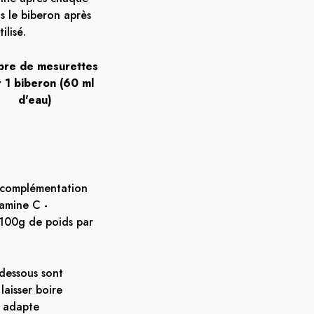
ns le biberon après
ilisé.
re de mesurettes
 1 biberon (60 ml
d'eau)
 complémentation
tamine C -
00g de poids par
-dessous sont
laisser boire
r adapte