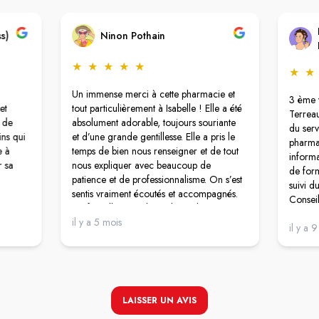
ss)
Ninon Pothain
★
★
★
★
★
★
★
Un immense merci à cette pharmacie et
3 ème v
et
tout particulièrement à Isabelle ! Elle a été
Terreau
p de
absolument adorable, toujours souriante
du serv
ns qui
et d’une grande gentillesse. Elle a pris le
pharma
e à
temps de bien nous renseigner et de tout
informa
r sa
nous expliquer avec beaucoup de
de for
patience et de professionnalisme. On s’est
suivi d
sentis vraiment écoutés et accompagnés.
Consei
Ça fait tellement plaisir de tomber sur une
Disponi
pharmacienne aussi impliquée et
il y a 5 mois
Accuei
il y a 
bienveillante. Merci encore pour votre
Propre
aide précieuse !
Accessi
Produit
LAISSER UN AVIS