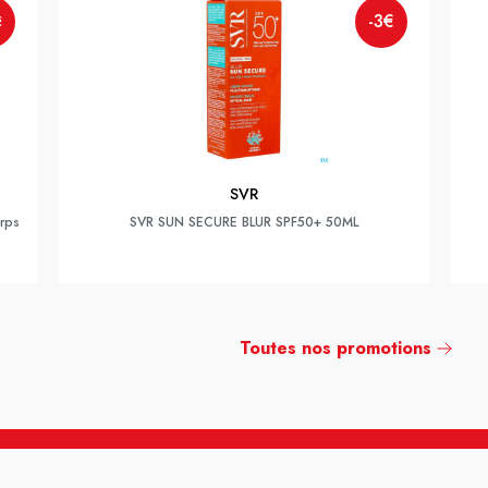
-3€
€
SVR
rps
SVR SUN SECURE BLUR SPF50+ 50ML
Toutes nos promotions