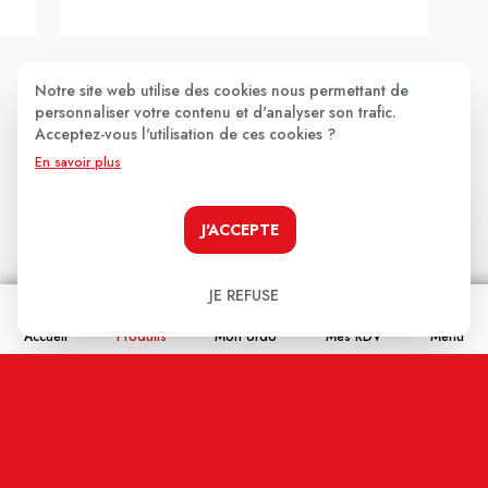
Notre site web utilise des cookies nous permettant de
personnaliser votre contenu et d'analyser son trafic.
Les avis clients
.
Acceptez-vous l'utilisation de ces cookies ?
En savoir plus
Aucun avis pour le moment.
J'ACCEPTE
Soyez le premier à donner votre avis !
JE REFUSE
Votre note:
Accueil
Produits
Mon ordo
Mes RDV
Menu
★
★
★
★
★
Votre avis