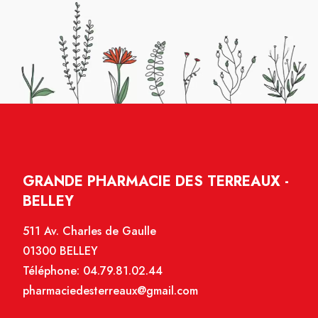
GRANDE PHARMACIE DES TERREAUX -
BELLEY
511 Av. Charles de Gaulle
01300 BELLEY
Téléphone:
04.79.81.02.44
pharmaciedesterreaux@gmail.com