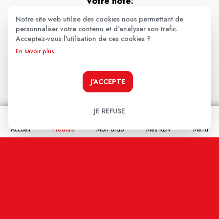
Votre note:
Notre site web utilise des cookies nous permettant de
★
★
★
★
★
personnaliser votre contenu et d'analyser son trafic.
Votre avis
Acceptez-vous l'utilisation de ces cookies ?
En savoir plus
J'ACCEPTE
JE REFUSE
Nom
Accueil
Produits
Mon ordo
Mes RDV
Menu
Email
En cochant cette case j'accepte que les
informations saisies soient enregistrées, et affichées