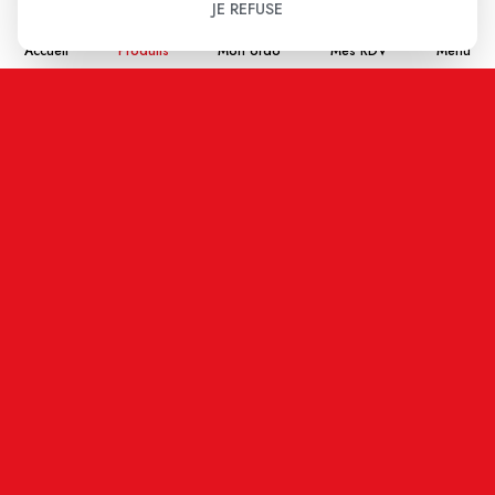
JE REFUSE
Accueil
Produits
Mon ordo
Mes RDV
Menu
Nom
Email
En cochant cette case j'accepte que les
informations saisies soient enregistrées, et affichées
sur ce site internet (votre email restera confidentiel).
ENVOYER