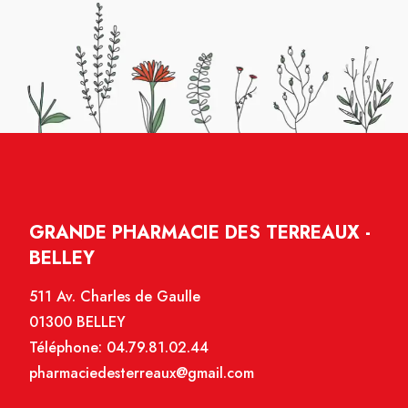
GRANDE PHARMACIE DES TERREAUX -
BELLEY
511 Av. Charles de Gaulle
01300 BELLEY
Téléphone:
04.79.81.02.44
pharmaciedesterreaux@gmail.com