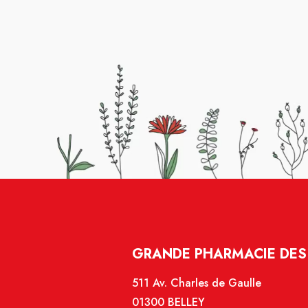
GRANDE PHARMACIE DES 
511 Av. Charles de Gaulle
01300 BELLEY