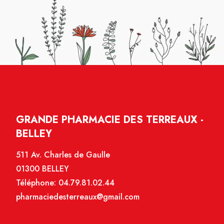
GRANDE PHARMACIE DES TERREAUX -
BELLEY
511 Av. Charles de Gaulle
01300 BELLEY
Téléphone:
04.79.81.02.44
pharmaciedesterreaux@gmail.com