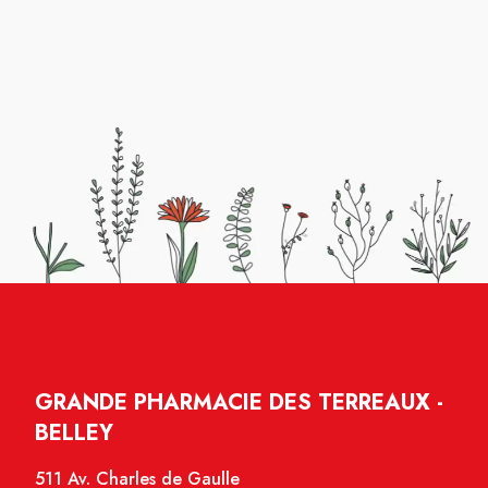
GRANDE PHARMACIE DES TERREAUX -
BELLEY
511 Av. Charles de Gaulle