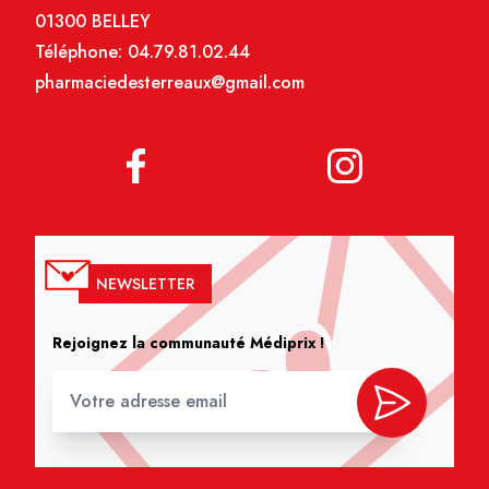
01300 BELLEY
Téléphone:
04.79.81.02.44
pharmaciedesterreaux@gmail.com
NEWSLETTER
Rejoignez la communauté Médiprix !