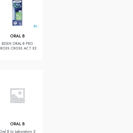
ORAL B
BDEN ORAL-B PRO
BROSS CROSS ACT X3
ORAL B
Oral B Io Laboratory 2