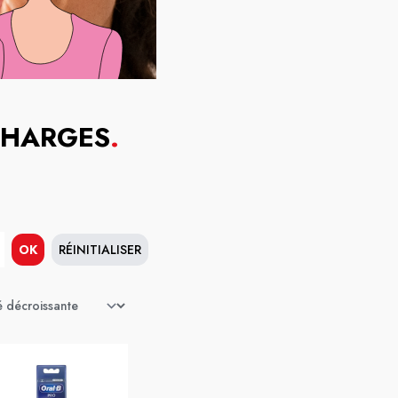
CHARGES
.
OK
RÉINITIALISER