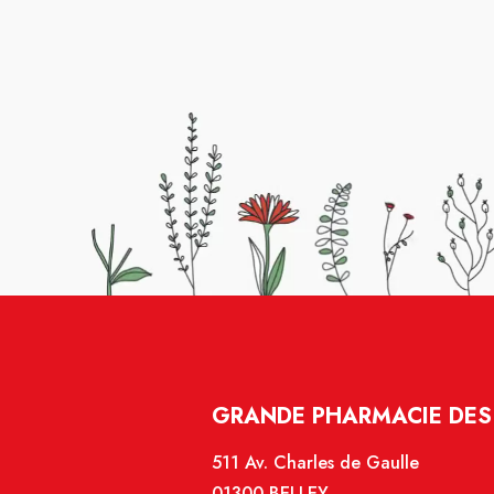
GRANDE PHARMACIE DES 
511 Av. Charles de Gaulle
01300 BELLEY