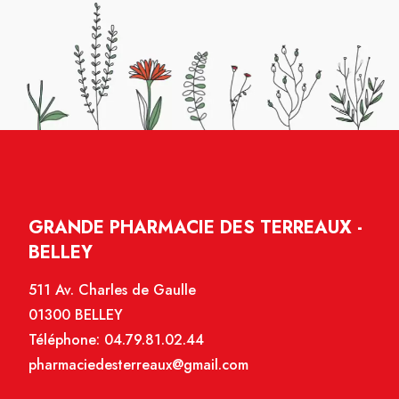
GRANDE PHARMACIE DES TERREAUX -
BELLEY
511 Av. Charles de Gaulle
01300 BELLEY
Téléphone:
04.79.81.02.44
pharmaciedesterreaux@gmail.com