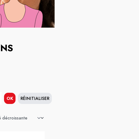
INS
OK
RÉINITIALISER