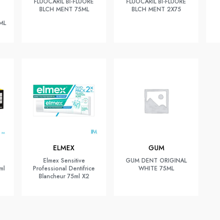
FLUOCARIL BI-FLUORE
FLUOCARIL BI-FLUORE
BLCH MENT 75ML
BLCH MENT 2X75
ML
ELMEX
GUM
Elmex Sensitive
GUM DENT ORIGINAL
ml
Professional Dentifrice
WHITE 75ML
Blancheur 75ml X2