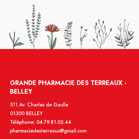
GRANDE PHARMACIE DES TERREAUX -
BELLEY
511 Av. Charles de Gaulle
01300 BELLEY
Téléphone:
04.79.81.02.44
pharmaciedesterreaux@gmail.com