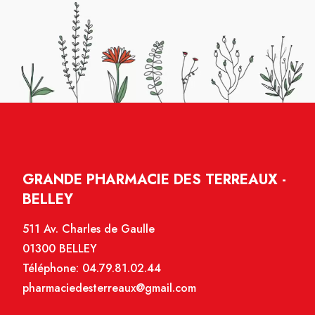
GRANDE PHARMACIE DES TERREAUX -
BELLEY
511 Av. Charles de Gaulle
01300 BELLEY
Téléphone:
04.79.81.02.44
pharmaciedesterreaux@gmail.com