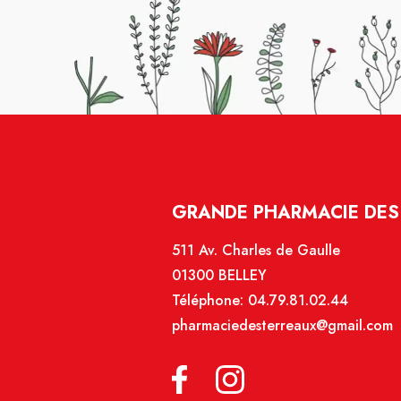
GRANDE PHARMACIE DES 
511 Av. Charles de Gaulle
01300 BELLEY
Téléphone:
04.79.81.02.44
pharmaciedesterreaux@gmail.com