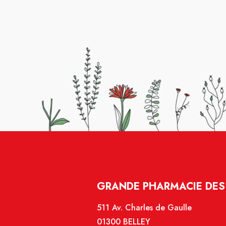
GRANDE PHARMACIE DES 
511 Av. Charles de Gaulle
01300 BELLEY