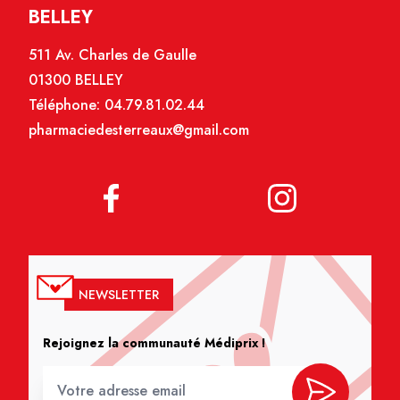
BELLEY
511 Av. Charles de Gaulle
01300 BELLEY
Téléphone:
04.79.81.02.44
pharmaciedesterreaux@gmail.com
NEWSLETTER
Rejoignez la communauté Médiprix !