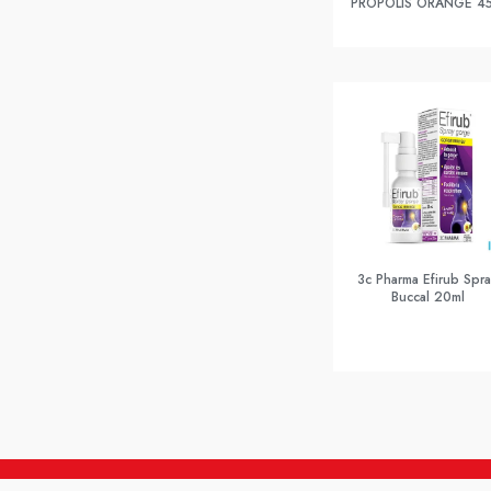
PROPOLIS ORANGE 4
3c Pharma Efirub Spr
Buccal 20ml