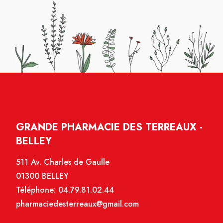
GRANDE PHARMACIE DES TERREAUX -
BELLEY
511 Av. Charles de Gaulle
01300 BELLEY
Téléphone:
04.79.81.02.44
pharmaciedesterreaux@gmail.com