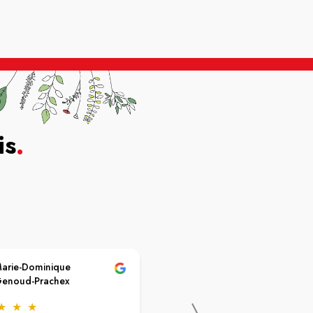
is
.
arie-Dominique
Doudou “Dounette”
enoud-Prachex
Doudou
★
★
★
★
★
★
★
★