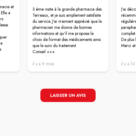
macie et
3 ème visite à la grande pharmacie des
J’ai déc
 Elle a
Terreaux, et je suis amplement satisfaite
récemmen
rs
du service. J'ai vraiment apprécié que le
régulièr
lesse.
pharmacien me donne de bonnes
paraphar
informations et qu'il me propose le
complet.
quer
choix de format des médicaments ainsi
De plus 
de
que le suivi du traitement.
Merci et
s
Conseil +++
és. Ça
Disponibilité +++
sur une
Accueil +++
il y a 9 mois
il y a 1
t
Propreté+++
 votre
Accessibilité +++
Produits et tarifs +++
LAISSER UN AVIS