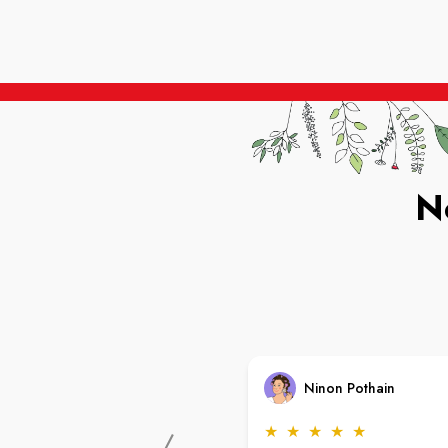
N
Ninon Pothain
★
★
★
★
★