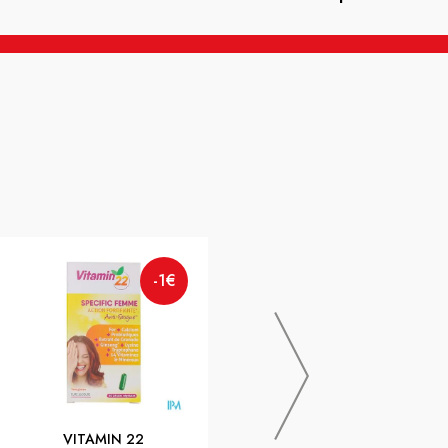
INSECT-ECRAN FAMILLE PARF
-1€
-1€
SPR100ML
VITAMIN 22