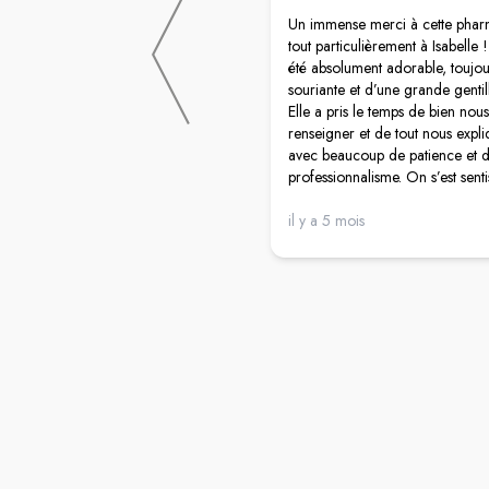
Un immense merci à cette phar
tout particulièrement à Isabelle !
été absolument adorable, toujou
souriante et d’une grande gentil
Elle a pris le temps de bien nous
renseigner et de tout nous expli
avec beaucoup de patience et 
professionnalisme. On s’est senti
vraiment écoutés et accompagn
fait tellement plaisir de tomber 
il y a 5 mois
pharmacienne aussi impliquée e
bienveillante. Merci encore pour
aide précieuse !