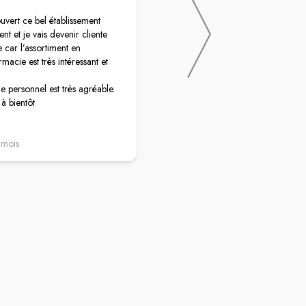
ouvert ce bel établissement
Très agréable surprise depuis votre
t et je vais devenir cliente
déménagement. Le personnel au to
e car l’assortiment en
produits au top et une pharmacie
macie est très intéressant et
magnifique déco superbe. Tout y est
le patron toujours un amour. Je vou
le personnel est très agréable.
souhaite bonne continuation....
 à bientôt
0 mois
il y a un an