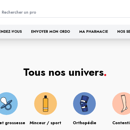
ENDEZ-VOUS
ENVOYER MON ORDO
MA PHARMACIE
NOS S
Tous nos univers
.
et grossesse
Minceur / sport
Orthopédie
Content