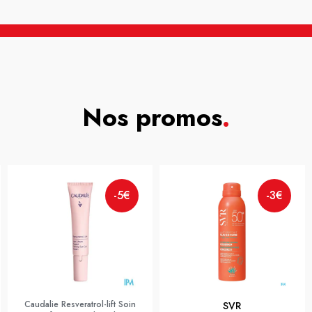
Nos promos
.
-5€
-3€
Caudalie Resveratrol-lift Soin
SVR