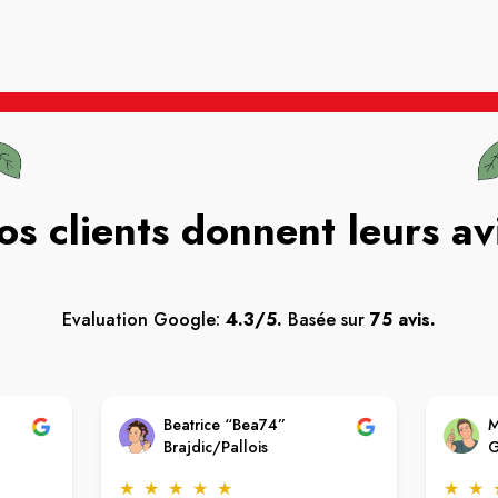
os clients donnent leurs av
Evaluation Google:
4.3/5.
Basée sur
75 avis.
Beatrice “Bea74”
M
Brajdic/Pallois
G
★
★
★
★
★
★
★