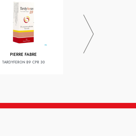
Cooper Insect Ecran Zones Inf
100ml X2 -25%
PIERRE FABRE
TARDYFERON B9 CPR 30