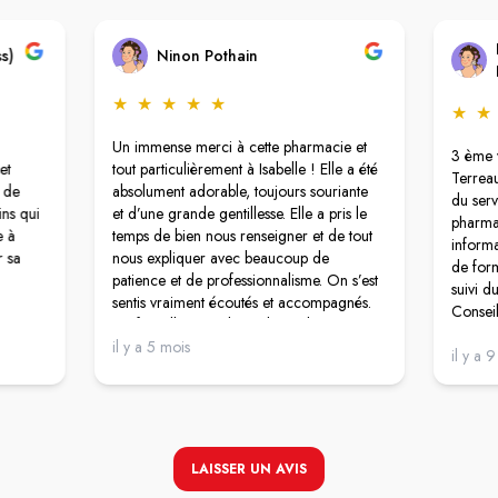
ss)
Ninon Pothain
★
★
★
★
★
★
★
Un immense merci à cette pharmacie et
3 ème v
et
tout particulièrement à Isabelle ! Elle a été
Terreau
p de
absolument adorable, toujours souriante
du serv
ns qui
et d’une grande gentillesse. Elle a pris le
pharma
e à
temps de bien nous renseigner et de tout
informa
r sa
nous expliquer avec beaucoup de
de for
patience et de professionnalisme. On s’est
suivi d
sentis vraiment écoutés et accompagnés.
Consei
Ça fait tellement plaisir de tomber sur une
Disponi
pharmacienne aussi impliquée et
il y a 5 mois
Accuei
il y a 
bienveillante. Merci encore pour votre
Propre
aide précieuse !
Accessi
Produit
LAISSER UN AVIS