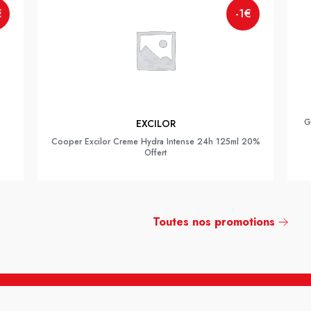
€
-1€
G
EXCILOR
Cooper Excilor Creme Hydra Intense 24h 125ml 20%
Offert
Toutes nos promotions