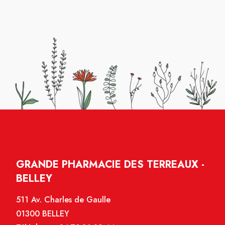
GRANDE PHARMACIE DES TERREAUX -
BELLEY
511 Av. Charles de Gaulle
01300 BELLEY