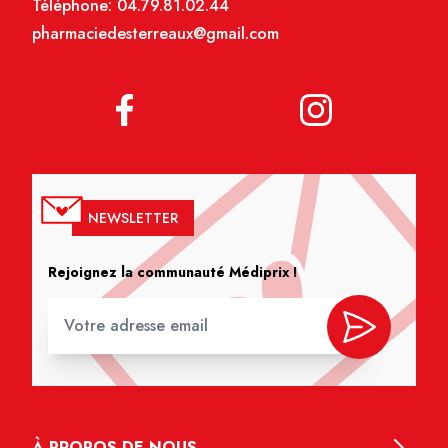
Téléphone:
04.79.81.02.44
pharmaciedesterreaux@gmail.com
NEWSLETTER
Rejoignez la communauté Médiprix !
À PROPOS DE NOUS