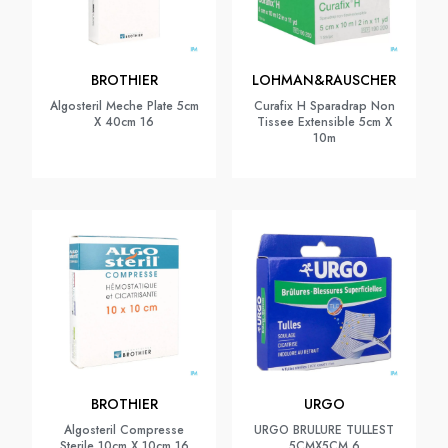
BROTHIER
LOHMAN&RAUSCHER
Algosteril Meche Plate 5cm
Curafix H Sparadrap Non
X 40cm 16
Tissee Extensible 5cm X
10m
BROTHIER
URGO
Algosteril Compresse
URGO BRULURE TULLEST
Sterile 10cm X 10cm 16
5CMX5CM 6