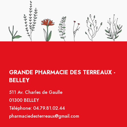
GRANDE PHARMACIE DES TERREAUX -
BELLEY
511 Av. Charles de Gaulle
01300 BELLEY
Téléphone:
04.79.81.02.44
pharmaciedesterreaux@gmail.com